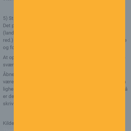
5) Støt åbenheden
Det psykiske helbred er stadig meget tabuiseret. Mind
(landsforeningen for psykisk sundhed i Storbritannien
red.) skriver, at ’arbejdsgivere og ansatte føler sig bange
og forvirrede ved at omgås emnet.’
At opmuntre til åbne diskussioner er måske noget af de
sværeste for både ansatte og ledere.
Åbne diskussioner om mentalt helbred har heller ikke
været almindelige historisk set, men hvis vi skal sikre en
lighed mellem fysiske og mentale helbredsproblemer, så
er det vigtigt, at vi føler os i stand til at tale om det,
skriver Michaela Edwards på
theconversation.com
.
Kilde:
Stressamb.dk
–
Videnskab.dk
–
Theconversation.com