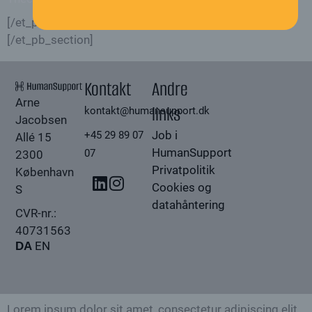
[/et_pb_text][/et_pb_column][/et_pb_row]
[/et_pb_section]
Kontakt
Andre
Arne
links
kontakt@humansupport.dk
Jacobsen
Job i
+45 29 89 07
Allé 15
HumanSupport
07
2300
Privatpolitik
København
L
I
Cookies og
S
i
n
datahåntering
CVR-nr.:
n
s
k
t
40731563
EN
DA
e
a
d
g
i
r
n
a
Lorem ipsum dolor sit amet, consectetur adipiscing elit.