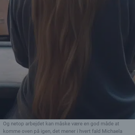
[et_pb_column type=\”2_3\”][et_pb_text
admin_label=\”Er du kommet …\”
_builder_version=\”3.2.2\”]
Er du kommet godt ind i det nye år? Går det godt med
dine nytårsfortsætter? – Har juleferien gjort dig godt og
er du kommet godt, restitueret og energifyldt tilbage på
arbejdet eller er det blevet sværere at komme afsted?
Hvis du føler, at du ikke er velrestitueret, hverdagen er
uoverskuelig så fortvivl ikke, for du er ikke den eneste og
der er en vej ud.
Januar og februar er nemlig den meste deprimerende tid
på hele året. Det er højtid for skilsmisser og
jobsøgninger. Julen har for mange været en rigtig hård
periode og det er ikke os alle der har kunne læne os
roligt tilbage i familiens skød.
Og netop arbejdet kan måske være en god måde at
komme oven på igen, det mener i hvert fald Michaela