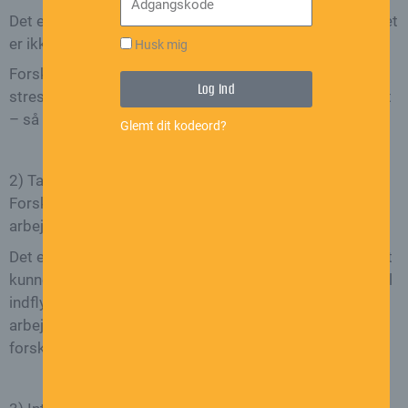
Det er nemlig ligeså vigtigt at være beskæftiget, som det
er ikke at være overbelastet.
Husk mig
Forskning viser, at kedsomhed på arbejdet fører til
Log Ind
stress og træthed. Men for meget arbejde er også skidt
– så pas på.
Glemt dit kodeord?
2) Tag kontrollen over din arbejdsdag
Forskning har længe vist, at en følelse af kontrol på
arbejdet er meget vigtigt for de ansattes trivsel.
Det er ikke altid nemt at opnå i alle jobs, men evnen til at
kunne skifte arbejdsopgave i løbet af dagen eller simpel
indflydelse på, hvornår pausen skal holdes, eller hvor
arbejdet skal laves, kan gøre en stor forskel, viser
forskning.