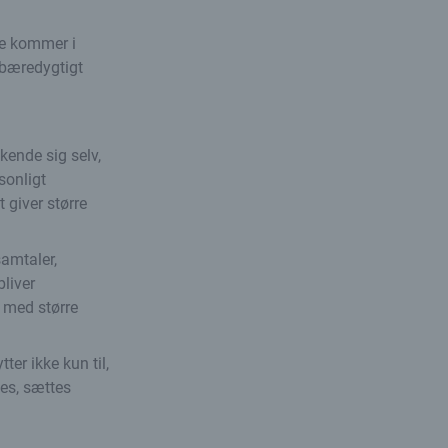
de kommer i
t bæredygtigt
kende sig selv,
sonligt
 giver større
samtaler,
bliver
r med større
ter ikke kun til,
tes, sættes