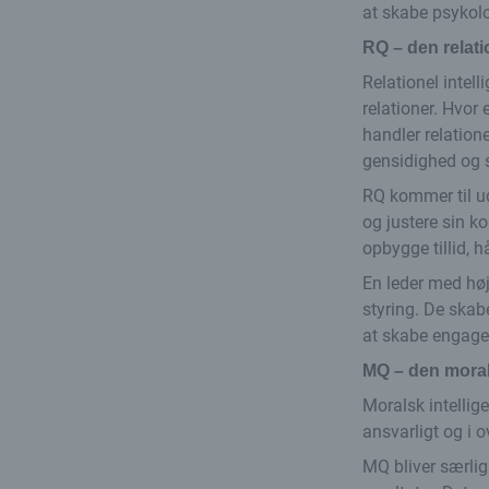
at skabe psykolo
RQ – den relatio
Relationel intell
relationer. Hvor
handler relation
gensidighed og 
RQ kommer til ud
og justere sin k
opbygge tillid, 
En leder med høj
styring. De skabe
at skabe engagem
MQ – den moral
Moralsk intellig
ansvarligt og i 
MQ bliver særlig