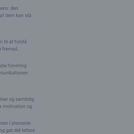
gens: den
 af dem kan stå
 til at forstå
e fremad,
be forvirring
ommunikationen
elser og samtidig
a motivation og
oen i pressede
og gør det lettere