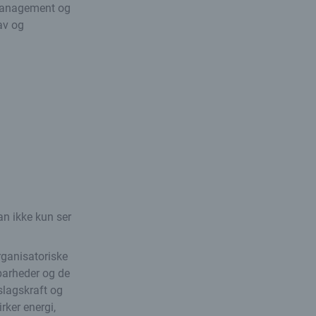
 management og
rav og
an ikke kun ser
rganisatoriske
barheder og de
slagskraft og
rker energi,