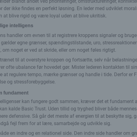
ælder blandt andet ved prioriteringer, omstruktureringer, konflikte
r der ikke findes en perfekt løsning. En leder med udviklet moral
 at blive rigid og være loyal uden at blive ukritisk.
ige intelligens
gens handler om evnen til at registrere kroppens signaler og bru
 gælder egne grænser, spændingstilstande, uro, stressreaktioner
om noget er ved at skride, eller om noget føles rigtigt.
trænet til at overstyre kroppen og fortsætte, selv når belastninge
er ofte ubalance før hovedet gør. Mister lederen kontakten til si
re at regulere tempo, mærke grænser og handle i tide. Derfor er F
lse og stressforebyggelse.
om fundament
telligenser kan fungere godt sammen, kræver det et fundament 
n kan kalde Basic Trust. Uden tillid og tryghed bliver både menne
re defensive. Så går det meste af energien til at beskytte sig, g
ndgå fejl frem for at lære, samarbejde og udvikle sig.
både en indre og en relationel side. Den indre side handler om