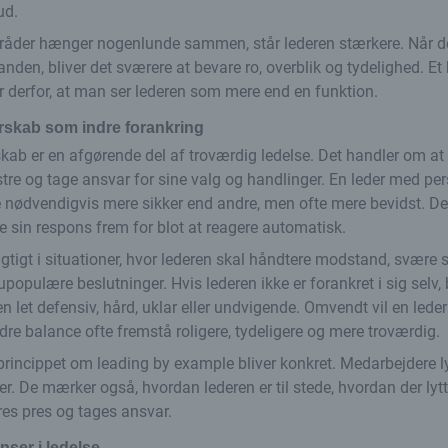
ud.
mråder hænger nogenlunde sammen, står lederen stærkere. Når 
anden, bliver det sværere at bevare ro, overblik og tydelighed. E
 derfor, at man ser lederen som mere end en funktion.
erskab som indre forankring
skab er en afgørende del af troværdig ledelse. Det handler om at 
tre og tage ansvar for sine valg og handlinger. En leder med per
e nødvendigvis mere sikker end andre, men ofte mere bevidst. Det
ge sin respons frem for blot at reagere automatisk.
vigtigt i situationer, hvor lederen skal håndtere modstand, svære 
upopulære beslutninger. Hvis lederen ikke er forankret i sig selv, 
let defensiv, hård, uklar eller undvigende. Omvendt vil en lede
ndre balance ofte fremstå roligere, tydeligere og mere troværdig.
princippet om leading by example bliver konkret. Medarbejdere lyt
er. De mærker også, hvordan lederen er til stede, hvordan der lyt
es pres og tages ansvar.
nser i ledelse