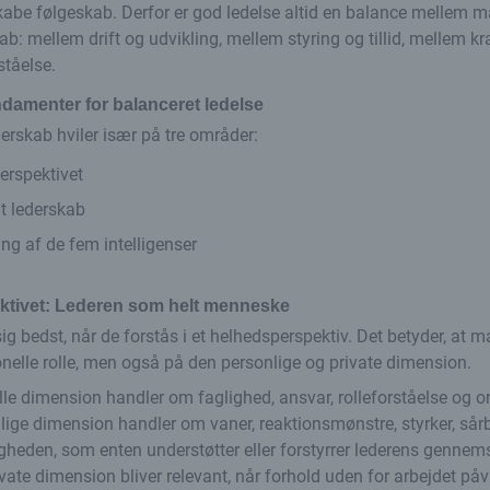
skabe følgeskab. Derfor er god ledelse altid en balance mellem
ab: mellem drift og udvikling, mellem styring og tillid, mellem k
ståelse.
ndamenter for balanceret ledelse
derskab hviler især på tre områder:
erspektivet
t lederskab
ng af de fem intelligenser
tivet: Lederen som helt menneske
ig bedst, når de forstås i et helhedsperspektiv. Det betyder, at m
nelle rolle, men også på den personlige og private dimension.
le dimension handler om faglighed, ansvar, rolleforståelse og o
lige dimension handler om vaner, reaktionsmønstre, styrker, sår
igheden, som enten understøtter eller forstyrrer lederens gennem
vate dimension bliver relevant, når forhold uden for arbejdet påvi