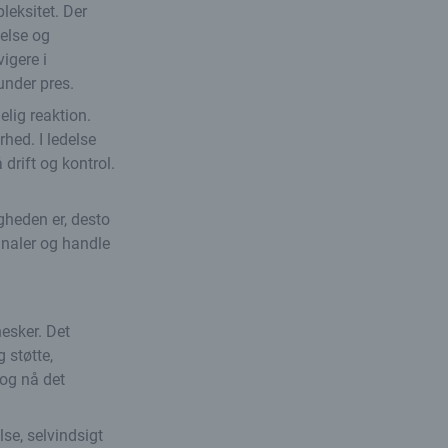
leksitet. Der
delse og
igere i
under pres.
elig reaktion.
rhed. I ledelse
drift og kontrol.
gheden er, desto
gnaler og handle
esker. Det
 støtte,
 og nå det
se, selvindsigt