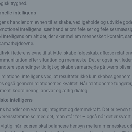
gisk tryghed.
nelle intelligens
igens handler om evnen til at skabe, vedligeholde og udvikle gode
 emotionel intelligens især handler om følelser og følelsesmæssig
el intelligens om alt det, der sker mellem mennesker: kontakt, sam
samarbejdsevne.
tryk i lederens evne til at lytte, skabe følgeskab, aflæse relatio
ommunikation efter situation og menneske. Det er også her, ledere
håndtere spændinger tidligt og skabe samarbejde på tværs bliver
 relationel intelligens ved, at resultater ikke kun skabes gennem
s også gennem relationernes kvalitet. Når relationerne fungerer, b
ent, koordinering, ansvar og ærlig dialog.
ske intelligens
ens handler om værdier, integritet og dømmekraft. Det er evnen ti
overensstemmelse med det, man står for – også når det er svært.
 vigtig, når lederen skal balancere hensyn mellem mennesker, dri