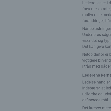
Lederrollen er i 
forventes strate
motiverede meda
forandringer, h
Når belastningen 
Under pres søger 
viser det sig ty
Det kan give kor
Netop derfor er 
vigtigere bliver
i tråd med både 
Lederens kern
Ledelse handler
indebærer, at le
udfordre og udvi
definerede mål.
Det kræver mere 