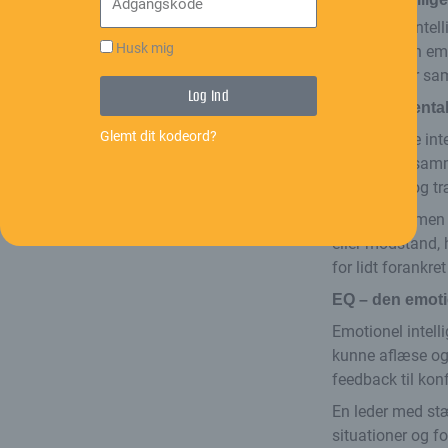
Balanceret intel
Husk mig
mentale, den emo
alene. Det er sa
Log Ind
IQ – den mental
Glemt dit kodeord?
Den mentale intel
komplekse sammen
planlægge og træ
IQ er vigtig, me
eller modstand, 
for lidt forankre
EQ – den emotio
Emotionel intell
kunne aflæse og 
feedback til kon
En leder med st
situationer og fo