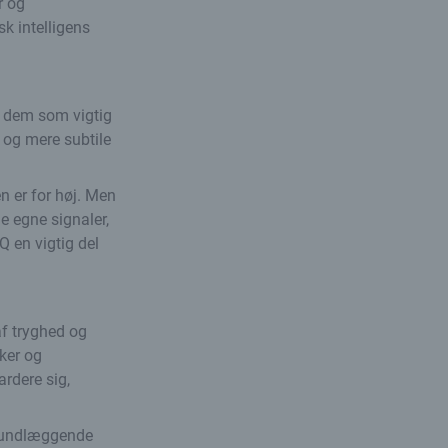
r og
sk intelligens
ge dem som vigtig
 og mere subtile
n er for høj. Men
ne egne signaler,
Q en vigtig del
af tryghed og
sker og
ardere sig,
 grundlæggende