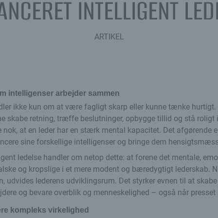
ANCERET INTELLIGENT LED
ARTIKEL
em intelligenser arbejder sammen
ler ikke kun om at være fagligt skarp eller kunne tænke hurtigt.
 skabe retning, træffe beslutninger, opbygge tillid og stå roligt 
e nok, at en leder har en stærk mental kapacitet. Det afgørende e
ncere sine forskellige intelligenser og bringe dem hensigtsmæssig
ligent ledelse handler om netop dette: at forene det mentale, emot
ralske og kropslige i et mere modent og bæredygtigt lederskab. N
 udvides lederens udviklingsrum. Det styrker evnen til at skabe 
dere og bevare overblik og menneskelighed – også når presset s
ere kompleks virkelighed