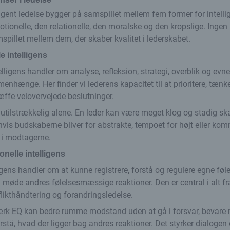
ligent ledelse bygger på samspillet mellem fem former for intelli
tionelle, den relationelle, den moralske og den kropslige. Ingen
mspillet mellem dem, der skaber kvalitet i lederskabet.
e intelligens
ligens handler om analyse, refleksion, strategi, overblik og evnen
hænge. Her finder vi lederens kapacitet til at prioritere, tænk
ffe velovervejede beslutninger.
n utilstrækkelig alene. En leder kan være meget klog og stadig ska
hvis budskaberne bliver for abstrakte, tempoet for højt eller k
t i modtagerne.
nelle intelligens
igens handler om at kunne registrere, forstå og regulere egne føl
møde andres følelsesmæssige reaktioner. Den er central i alt fr
flikthåndtering og forandringsledelse.
ærk EQ kan bedre rumme modstand uden at gå i forsvar, bevare r
rstå, hvad der ligger bag andres reaktioner. Det styrker dialogen 