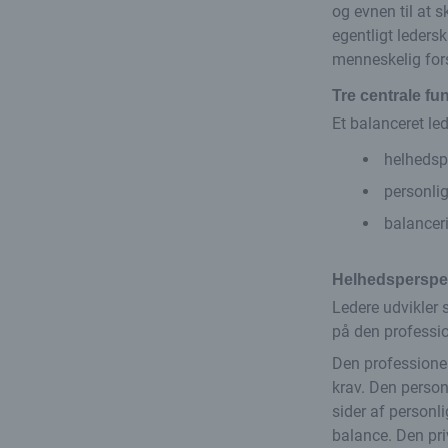
og evnen til at 
egentligt ledersk
menneskelig for
Tre centrale fu
Et balanceret le
helhedsp
personlig
balanceri
Helhedsperspek
Ledere udvikler s
på den professio
Den professionel
krav. Den person
sider af personl
balance. Den pri