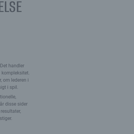
ELSE
 Det handler
i kompleksitet.
r, om lederen i
t i spil.
ionelle,
år disse sider
resultater,
tiger.