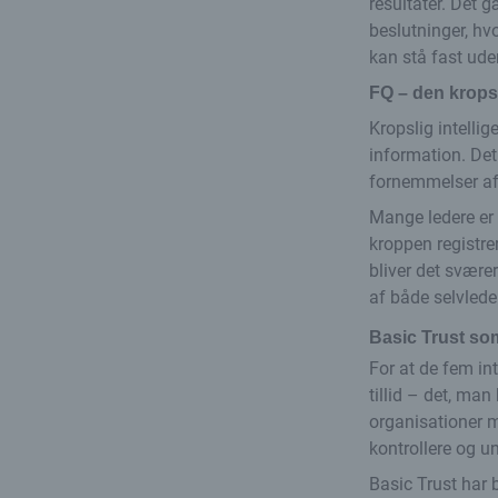
resultater. Det g
beslutninger, hvo
kan stå fast uden
FQ – den kropsl
Kropslig intelli
information. Det
fornemmelser af, 
Mange ledere er 
kroppen registrer
bliver det svære
af både selvlede
Basic Trust s
For at de fem in
tillid – det, ma
organisationer me
kontrollere og u
Basic Trust har 