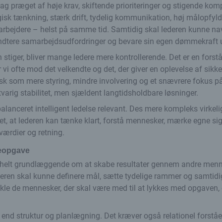
dag præget af høje krav, skiftende prioriteringer og stigende komp
gisk tænkning, stærk drift, tydelig kommunikation, høj målopfyl
rbejdere – helst på samme tid. Samtidig skal lederen kunne nav
åndtere samarbejdsudfordringer og bevare sin egen dømmekraft 
stiger, bliver mange ledere mere kontrollerende. Det er en forstå
vi ofte mod det velkendte og det, der giver en oplevelse af sikke
pisk som mere styring, mindre involvering og et snævrere fokus på 
tvarig stabilitet, men sjældent langtidsholdbare løsninger.
balanceret intelligent ledelse relevant. Des mere kompleks virkeli
 det, at lederen kan tænke klart, forstå mennesker, mærke egne si
værdier og retning.
eopgave
 helt grundlæggende om at skabe resultater gennem andre menn
deren skal kunne definere mål, sætte tydelige rammer og samtidig
kle de mennesker, der skal være med til at lykkes med opgaven,
end struktur og planlægning. Det kræver også relationel forståel