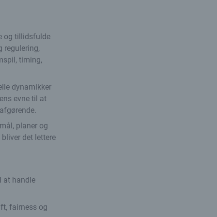
 og tillidsfulde
 regulering,
spil, timing,
nelle dynamikker
ns evne til at
 afgørende.
 mål, planer og
liver det lettere
l at handle
ft, fairness og