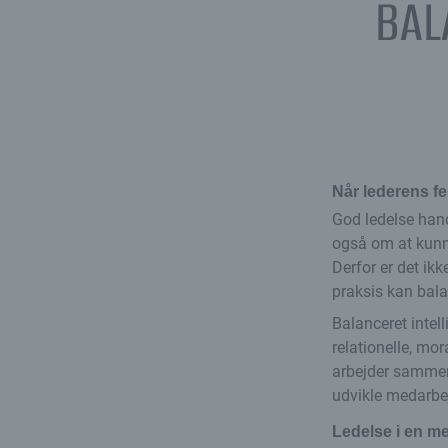
BAL
Når lederens f
God ledelse hand
også om at kunne
Derfor er det ikk
praksis kan bala
Balanceret intel
relationelle, mo
arbejder sammen,
udvikle medarbej
Ledelse i en m