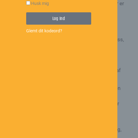
arbejdsevne, stabilitet og tillid i et tempo, der er
Husk mig
bæredygtigt.
Log Ind
2. Skab fleksible rammer og realistiske
forventninger
Glemt dit kodeord?
En medarbejder, der vender tilbage efter stress,
har som regel brug for fleksibilitet i både tid,
opgaver og ansvar. Det kan være nedsat tid,
færre deadlines, mindre kompleksitet i
opgaverne, mulighed for flere pauser i løbet af
dagen eller noget helt femte.
Det er vigtigt at forstå, at belastningstærsklen
kan svinge. Det, der fungerer den ene uge,
fungerer ikke nødvendigvis den næste. Derfor
bør planen løbende justeres i dialog med
medarbejderen.
For lederen er det en god idé at lave en tydelig,
men fleksibel tilbagevendingsplan. Den kan