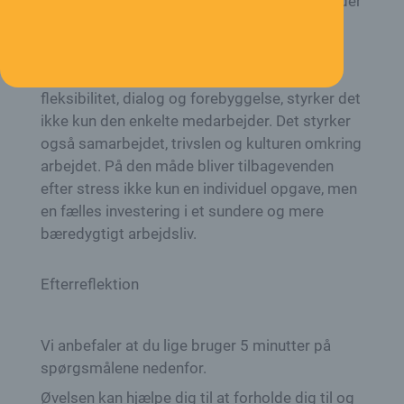
yderligere belastning i teamet. Samtidig sender
det et vigtigt signal om, at arbejdspladsen
tager mental sundhed alvorligt.
Når arbejdspladsen arbejder bevidst med
fleksibilitet, dialog og forebyggelse, styrker det
ikke kun den enkelte medarbejder. Det styrker
også samarbejdet, trivslen og kulturen omkring
arbejdet. På den måde bliver tilbagevenden
efter stress ikke kun en individuel opgave, men
en fælles investering i et sundere og mere
bæredygtigt arbejdsliv.
Efterreflektion
Vi anbefaler at du lige bruger 5 minutter på
spørgsmålene nedenfor.
Øvelsen kan hjælpe dig til at forholde dig til og