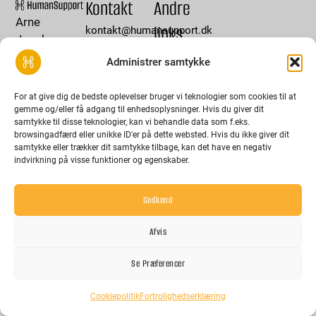
Kontakt
Andre
Arne
links
kontakt@humansupport.dk
Jacobsen
Job i
+45 29 89 07
Allé 15
Administrer samtykke
HumanSupport
07
2300
Privatpolitik
København
For at give dig de bedste oplevelser bruger vi teknologier som cookies til at
L
I
Cookies og
S
gemme og/eller få adgang til enhedsoplysninger. Hvis du giver dit
i
n
samtykke til disse teknologier, kan vi behandle data som f.eks.
datahåntering
CVR-nr.:
n
s
browsingadfærd eller unikke ID'er på dette websted. Hvis du ikke giver dit
samtykke eller trækker dit samtykke tilbage, kan det have en negativ
k
t
40731563
indvirkning på visse funktioner og egenskaber.
EN
DA
e
a
d
g
Godkend
i
r
n
a
Lorem ipsum dolor sit amet, consectetur adipiscing elit.
Afvis
m
Ut elit tellus, luctus nec ullamcorper mattis, pulvinar
Se Præferencer
dapibus leo.
Cookiepolitik
Fortrolighedserklæring