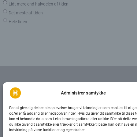
Lidt mere end halvdelen af tiden
Det meste af tiden
Hele tiden
Kontakt
Administrer samtykke
Arne Jacobsen Allé 15
kontakt@hu
2300 København S
For at give dig de bedste oplevelser bruger vi teknologier som cookies til at 
+45 29 89 0
og/eller få adgang til enhedsoplysninger. Hvis du giver dit samtykke til disse t
CVR-nr.: 40731563
kan vi behandle data som f.eks. browsingadfærd eller unikke ID'er på dette we
L
I
EN
DA
du ikke giver dit samtykke eller trækker dit samtykke tilbage, kan det have en 
i
n
indvirkning på visse funktioner og egenskaber.