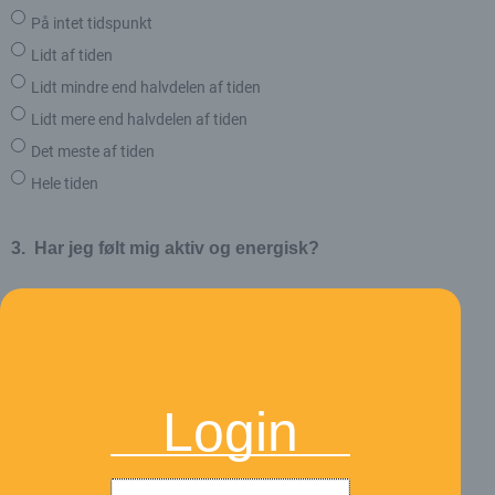
På intet tidspunkt
Lidt af tiden
Lidt mindre end halvdelen af tiden
Lidt mere end halvdelen af tiden
Det meste af tiden
Hele tiden
3.
Har jeg følt mig aktiv og energisk?
På intet tidspunkt
Lidt af tiden
Lidt mindre end halvdelen af tiden
Login
Lidt mere end halvdelen af tiden
Det meste af tiden
Hele tiden
Brugernavn