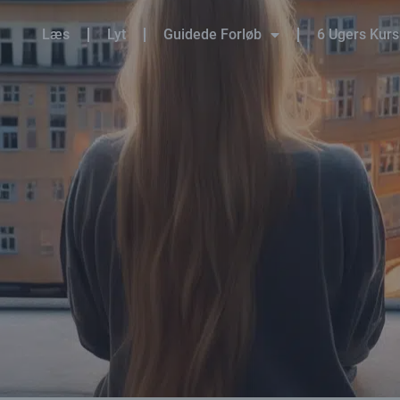
Læs
Lyt
Guidede Forløb
6 Ugers Kur
jem
»
Quizzes & Surveys
»
Trivselsindeks