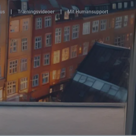
sus
Træningsvideoer
Mit Humansupport