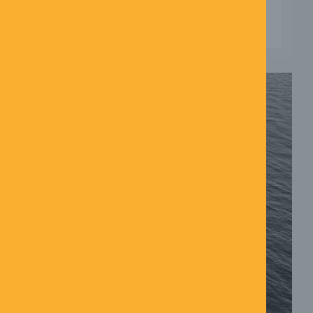
LÆS MERE →