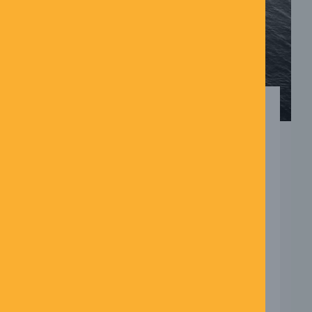
EMPATI – EN STYRKE,
DER OGSÅ KRÆVER
BALANCE
21/05/2026
Ingen kommentarer
Empati bliver ofte fremhævet som en
af de vigtigste menneskelige evner.
Den hjælper os med at skabe kontakt,
forstå hinanden bedre og bygge
stærke relationer – ...