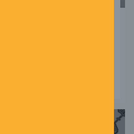
ER JEG STRESSET,
PRESSET ELLER BARE
TRAVL?
21/05/2026
Ingen kommentarer
Ordet stress bliver brugt hele tiden. Vi
siger, at vi er stressede, når kalenderen
er fuld, når vi mister overblikket, eller
når vi i en periode ...
LÆS MERE →