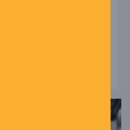
SOMMERFERIEN
21/05/2026
Ingen kommentarer
Sommerferien nærmer sig, kufferterne
står måske allerede klar, og mange
glæder sig til endelig at få tid sammen.
Forventningerne er ofte høje. Ferien
skal være hyggelig, ...
LÆS MERE →