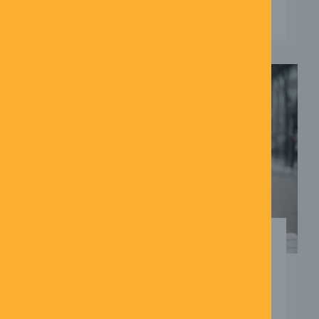
LÆS MERE →
AI OG KONTROLTAB
15/05/2026
Ingen kommentarer
AI, kontroltab og tvivl om kvalitet – når