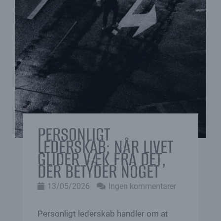
PERSONLIGT
LEDERSKAB: NÅR LIVET
GLIDER VÆK FRA DET,
DER BETYDER NOGET
13/05/2026
Ingen kommentarer
Personligt lederskab handler om at