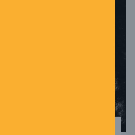
SELVTVIVL OG