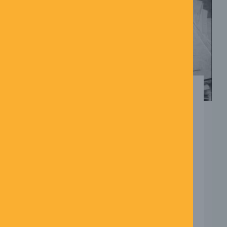
NÅR PERSONLIGE,
PROFESSIONELLE OG
SAMFUNDSMÆSSIGE
VÆRDIER BLIVER TIL
LEDELSESKRAFT
21/05/2026
Ingen kommentarer
Der findes ikke én måde at være
menneske på – og heller ikke én måde
at være leder på. Alligevel er der nogle