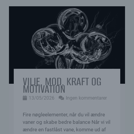
VILJE, MOD, KRAFT OG
MOTIVATION
13/05/2026
Ingen kommentarer
Fire nøgleelementer, når du vil ændre
vaner og skabe bedre balance Når vi vil
ændre en fastlåst vane, komme ud af