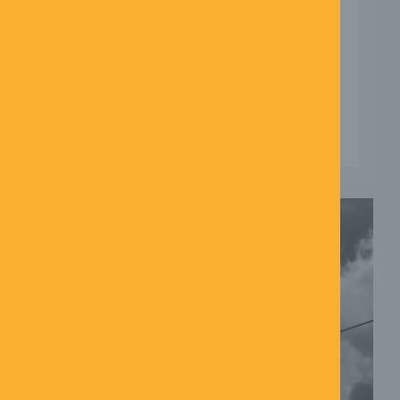
effektivitet møder usikkerhed Kunstig
intelligens er på kort tid blevet en
integreret del af mange menneskers
arbejdsliv. Den ...
LÆS MERE →