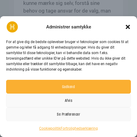
kunne mærke sig selv, forstå sine
behov og tage ansvar for de valg, man
træffer i sit liv. Det er ikke ...
Administrer samtykke
LÆS MERE →
For at give dig de bedste oplevelser bruger vi teknologier som cookies til at
gemme og/eller få adgang til enhedsoplysninger. Hvis du giver dit
samtykke til disse teknologier, kan vi behandle data som f.eks.
browsingadfærd eller unikke ID'er på dette websted. Hvis du ikke giver dit
samtykke eller trækker dit samtykke tilbage, kan det have en negativ
indvirkning på visse funktioner og egenskaber.
Godkend
Afvis
Se Præferencer
Cookiepolitik
Fortrolighedserklæring