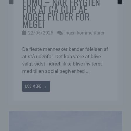
FOMO – NÅR FRYGTEN
FOR AT GÅ GLIP AF
NOGET FYLDER FOR
MEGET
22/05/2026
Ingen kommentarer
De fleste mennesker kender følelsen af
at stå udenfor. Det kan være at blive
valgt sidst i idræt, ikke blive inviteret
med til en social begivenhed ...
LÆS MERE →